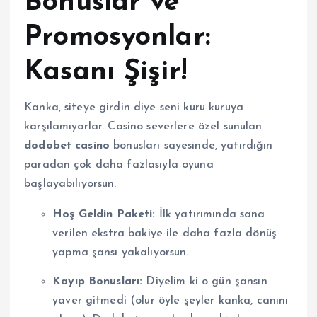
Bonuslar ve
Promosyonlar:
Kasanı Şişir!
Kanka, siteye girdin diye seni kuru kuruya
karşılamıyorlar. Casino severlere özel sunulan
dodobet casino
bonusları sayesinde, yatırdığın
paradan çok daha fazlasıyla oyuna
başlayabiliyorsun.
Hoş Geldin Paketi:
İlk yatırımında sana
verilen ekstra bakiye ile daha fazla dönüş
yapma şansı yakalıyorsun.
Kayıp Bonusları:
Diyelim ki o gün şansın
yaver gitmedi (olur öyle şeyler kanka, canını