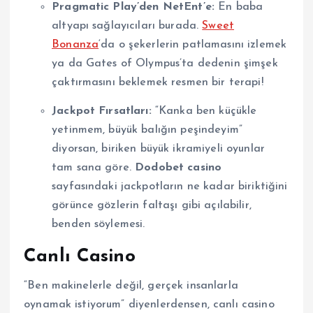
Pragmatic Play’den NetEnt’e:
En baba
altyapı sağlayıcıları burada.
Sweet
Bonanza
‘da o şekerlerin patlamasını izlemek
ya da Gates of Olympus’ta dedenin şimşek
çaktırmasını beklemek resmen bir terapi!
Jackpot Fırsatları:
“Kanka ben küçükle
yetinmem, büyük balığın peşindeyim”
diyorsan, biriken büyük ikramiyeli oyunlar
tam sana göre.
Dodobet casino
sayfasındaki jackpotların ne kadar biriktiğini
görünce gözlerin faltaşı gibi açılabilir,
benden söylemesi.
Canlı Casino
“Ben makinelerle değil, gerçek insanlarla
oynamak istiyorum” diyenlerdensen, canlı casino