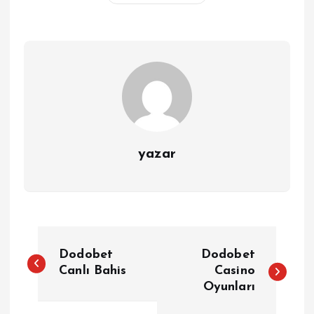
yazar
Y
Dodobet
Dodobet
a
Canlı Bahis
Casino
Oyunları
z