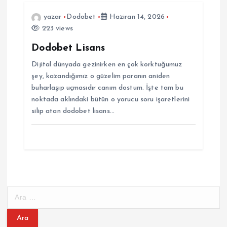
i
yazar
Dodobet
Haziran 14, 2026
223 views
Dodobet Lisans
Dijital dünyada gezinirken en çok korktuğumuz
şey, kazandığımız o güzelim paranın aniden
buharlaşıp uçmasıdır canım dostum. İşte tam bu
noktada aklındaki bütün o yorucu soru işaretlerini
silip atan dodobet lisans…
A
r
a
m