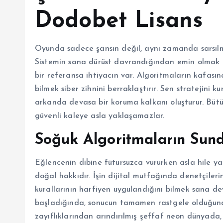
Dodobet Lisans
Oyunda sadece şansın değil, aynı zamanda sarsıl
Sistemin sana dürüst davrandığından emin olmak
bir referansa ihtiyacın var. Algoritmaların kafasına
bilmek siber zihnini berraklaştırır. Sen stratejini k
arkanda devasa bir koruma kalkanı oluşturur. Bütü
güvenli kaleye asla yaklaşamazlar.
Soğuk Algoritmaların Sun
Eğlencenin dibine fütursuzca vururken asla hile y
doğal hakkıdır. İşin dijital mutfağında denetçilerin
kurallarının harfiyen uygulandığını bilmek sana d
başladığında, sonucun tamamen rastgele olduğuna 
zayıflıklarından arındırılmış şeffaf neon dünyada,