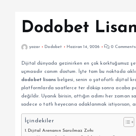
Dodobet Lisa
yazar
Dodobet
Haziran 14, 2026
0 Comments
Dijital dünyada gezinirken en çok korktuğumuz şe
uçmasıdır canım dostum. İşte tam bu noktada aklınd
dodobet lisans
belgesi, senin o şatafatlı dijital k
platformlarda saatlerce ter döküp sonra acaba par
değildir. Uyanık birisin, attığın adımı her zaman
sadece o tatlı heyecana odaklanmak istiyorsan, ar
İçindekiler
Dijital Arenanın Sarsılmaz Zırhı