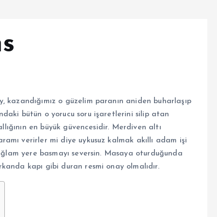
ns
y, kazandığımız o güzelim paranın aniden buharlaşıp
aki bütün o yorucu soru işaretlerini silip atan
rallığının en büyük güvencesidir. Merdiven altı
amı verirler mi diye uykusuz kalmak akıllı adam işi
 sağlam yere basmayı seversin. Masaya oturduğunda
kanda kapı gibi duran resmi onay olmalıdır.