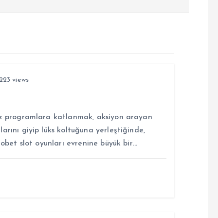
223 views
suz programlara katlanmak, aksiyon arayan
arını giyip lüks koltuğuna yerleştiğinde,
dobet slot oyunları evrenine büyük bir…