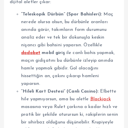
dijital aletler çıkar:
“Teleskopik Dürbün” (Spor Bahisleri):
Maç
nerede olursa olsun, bu dürbünle oranları
anında görür, takımların form durumunu
analiz eder ve tek bir dokunuşla keskin
nişancı gibi bahsini yaparsın. Özellikle
dodobet
mobil giriş
ile canlı bahis yapmak,
maçın gidişatını bu dürbünle izleyip anında
hamle yapmak gibidir. Gol olacağını
hissettiğin an, çakını çıkarıp hamleni
yaparsın.
“Hileli Kart Destesi” (Canlı Casino):
Elbette
hile yapmıyorsun, ama bu aletle
Blackjack
masasına veya Rulet çarkına o kadar hızlı ve
pratik bir şekilde oturursun ki, rakiplerin senin
bir sihirbaz olduğunu düşünebilir. Krupiyeyle