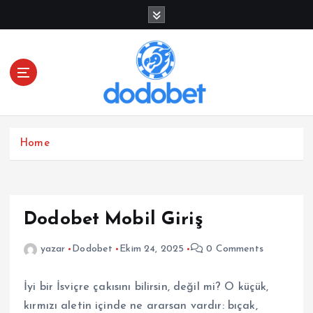
İ
ç
e
r
i
ğ
e
a
t
Home
l
a
Dodobet Mobil Giriş
yazar
Dodobet
Ekim 24, 2025
0 Comments
İyi bir İsviçre çakısını bilirsin, değil mi? O küçük,
kırmızı aletin içinde ne ararsan vardır: bıçak,