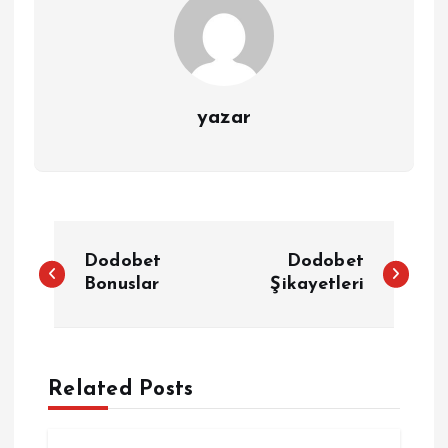
yazar
Y
Dodobet
Dodobet
a
Bonuslar
Şikayetleri
z
ı
Related Posts
g