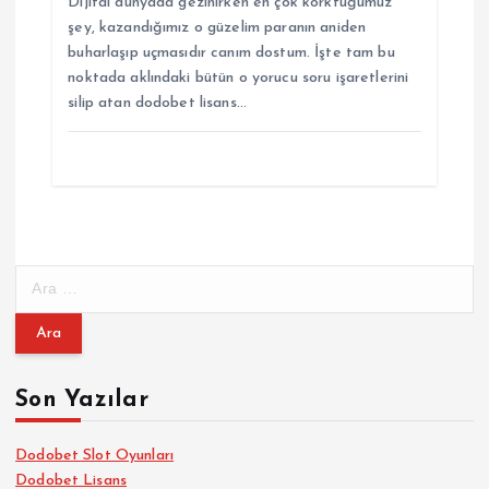
Dijital dünyada gezinirken en çok korktuğumuz
şey, kazandığımız o güzelim paranın aniden
buharlaşıp uçmasıdır canım dostum. İşte tam bu
noktada aklındaki bütün o yorucu soru işaretlerini
silip atan dodobet lisans…
A
r
a
m
a
Son Yazılar
:
Dodobet Slot Oyunları
Dodobet Lisans