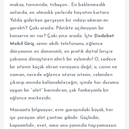
makas, tornavida, tirbuşon… En beklenmedik
anlarda, en olmadık yerlerde hayatını kurtarır.
Yolda giderken gevşeyen bir vidayı sıkman mı
gerekti? Çakı orada. Piknikte açılmayan bir
konserve mi var? Çakı yine orada. İşte
Dodobet
Mobil Giriş
, senin akıllı telefonunu, eğlence
dünyasının en donanımlı, en pratik dijital İsviçre
çakısına dönüştüren sihirli bir eylemdir! O, sadece
bir sitenin küçük ekran versiyonu değil; o, canın ne
zaman, nerede eğlence isterse istesin, cebinden
çıkarıp anında kullanabileceğin, içinde her duruma
uygun bir “alet” barındıran, çok fonksiyonlu bir
eğlence merkezidir.
Masaüstü bilgisayar, evin garajındaki büyük, her
işe yarayan alet çantası gibidir. Güçlüdür,
kapsamlıdır, evet, ama onu yanında taşıyamazsın.