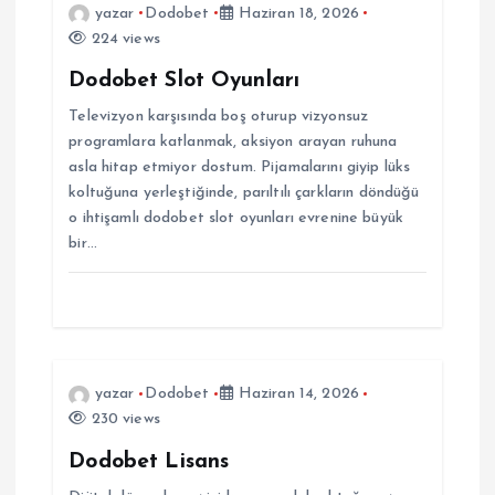
yazar
Dodobet
Haziran 18, 2026
e
224 views
Dodobet Slot Oyunları
z
Televizyon karşısında boş oturup vizyonsuz
i
programlara katlanmak, aksiyon arayan ruhuna
asla hitap etmiyor dostum. Pijamalarını giyip lüks
koltuğuna yerleştiğinde, parıltılı çarkların döndüğü
n
o ihtişamlı dodobet slot oyunları evrenine büyük
bir…
m
e
s
yazar
Dodobet
Haziran 14, 2026
i
230 views
Dodobet Lisans