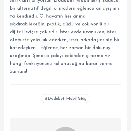
Artık sırrı biliyorsun.
Dodobet Mobil Giriş
, sadece
bir alternatif değil; o, modern eğlence anlayışının
ta kendisidir. O, hayatın her anına
sığdırabileceğin, pratik, güçlü ve çok yönlü bir
dijital İsviçre çakısıdır. İster evde uzanırken, ister
otobüste yolculuk ederken, ister arkadaşlarınla bir
kafedeyken… Eğlence, her zaman bir dokunuş
uzağında. Şimdi o çakıyı cebinden çıkarma ve
hangi fonksiyonunu kullanacağına karar verme
zamanı!
Dodobet Mobil Giriş