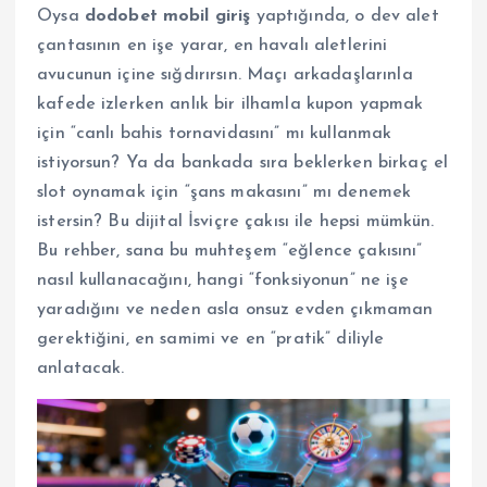
Oysa
dodobet mobil giriş
yaptığında, o dev alet
çantasının en işe yarar, en havalı aletlerini
avucunun içine sığdırırsın. Maçı arkadaşlarınla
kafede izlerken anlık bir ilhamla kupon yapmak
için “canlı bahis tornavidasını” mı kullanmak
istiyorsun? Ya da bankada sıra beklerken birkaç el
slot oynamak için “şans makasını” mı denemek
istersin? Bu dijital İsviçre çakısı ile hepsi mümkün.
Bu rehber, sana bu muhteşem “eğlence çakısını”
nasıl kullanacağını, hangi “fonksiyonun” ne işe
yaradığını ve neden asla onsuz evden çıkmaman
gerektiğini, en samimi ve en “pratik” diliyle
anlatacak.